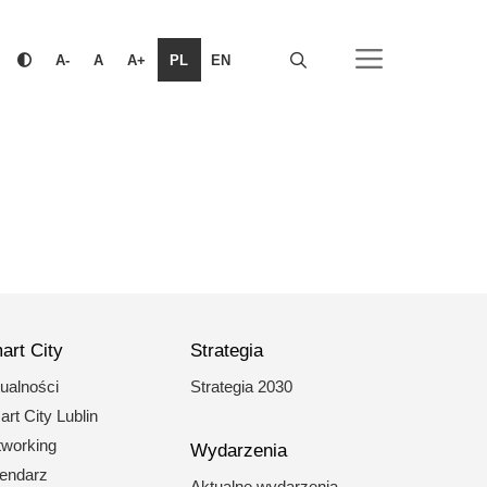
PL
EN
A-
A
A+
art City
Strategia
ualności
Strategia 2030
rt City Lublin
working
Wydarzenia
endarz
Aktualne wydarzenia