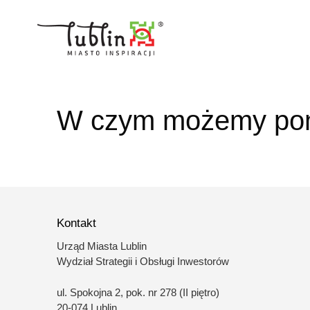
Przejdź
do
treści
W czym możemy po
Kontakt
Urząd Miasta Lublin
Wydział Strategii i Obsługi Inwestorów
ul. Spokojna 2, pok. nr 278 (II piętro)
20-074 Lublin