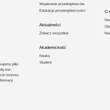
Wspieranie przedsiębiorców
Edukacja przedsiębiorczości
O 
Nas
Aktualności
Obs
Zobacz wszystkie
Nas
Akademickość
Nauka
Student
ujemy pliki
ędą one
cie możesz
formacji